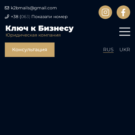
k2bmails@gmail.com
+38
(
06
3)
Показати номер
Консультация
RUS
UKR