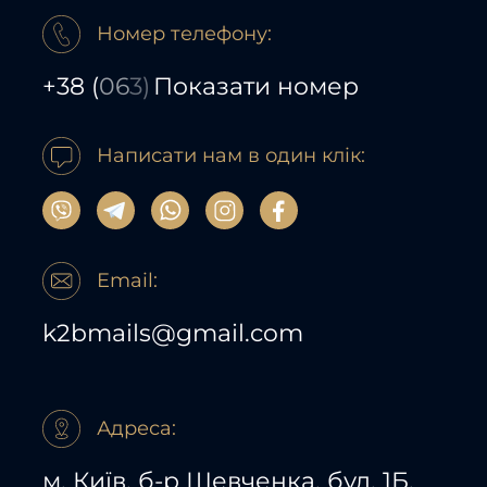
Номер телефону:
+38
(
06
3)
Показати номер
Написати нам в один клік:
Email:
k2bmails@gmail.com
Адреса:
м. Київ, б-р Шевченка, буд. 1Б,