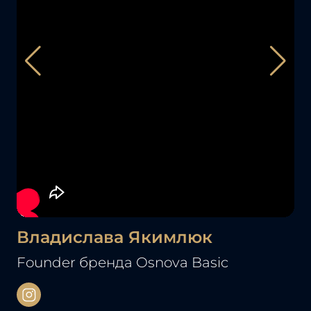
Владислава Якимлюк
О
Founder бренда Osnova Basic
Ру
фо
со