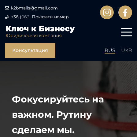
k2bmails@gmail.com
+38
(
06
3)
Показати номер
Консультация
RUS
UKR
Фокусируйтесь на
важном. Рутину
сделаем мы.