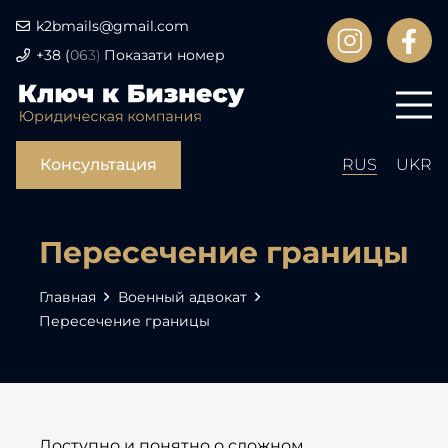
k2bmails@gmail.com
+38
(
06
3)
Показати номер
Консультация
RUS
UKR
Пересечение границы
Главная
Военный адвокат
Пересечение границы
Доступно и понятно о сложном.