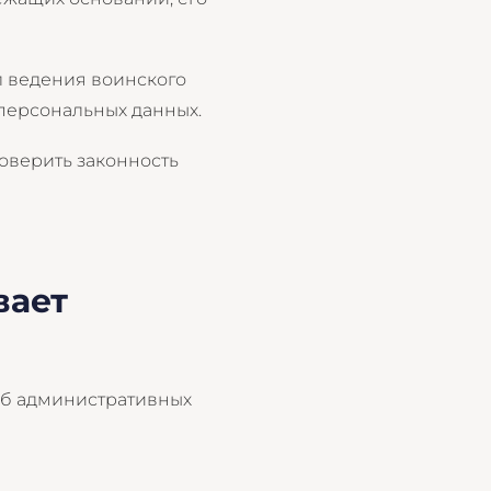
л ведения воинского
персональных данных.
оверить законность
вает
об административных