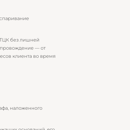
оспаривание
 ТЦК без лишней
опровождение — от
ресов клиента во время
афа, наложенного
ежащих оснований, его