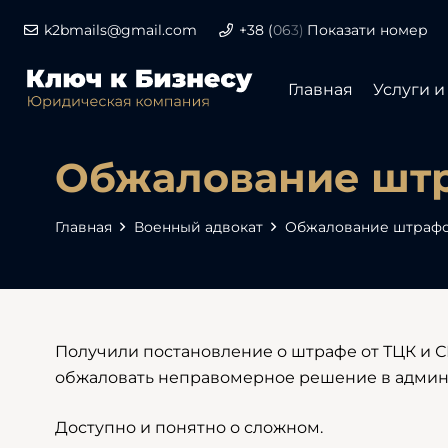
k2bmails@gmail.com
+38
(
06
3)
Показати номер
Главная
Услуги и
Обжалование шт
Главная
Военный адвокат
Обжалование штраф
Получили постановление о штрафе от ТЦК и 
обжаловать неправомерное решение в админ
Доступно и понятно о сложном.