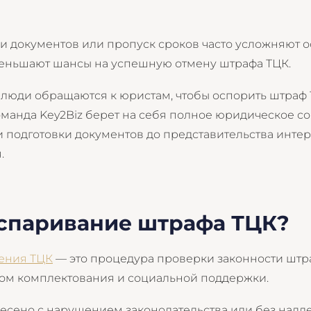
 документов или пропуск сроков часто усложняют 
еньшают шансы на успешную отмену штрафа ТЦК.
люди обращаются к юристам, чтобы оспорить штраф
оманда Key2Biz берет на себя полное юридическое с
и подготовки документов до представительства инте
.
оспаривание штрафа ТЦК?
ения ТЦК
— это процедура проверки законности штр
ом комплектования и социальной поддержки.
есено с нарушением законодательства или без надл