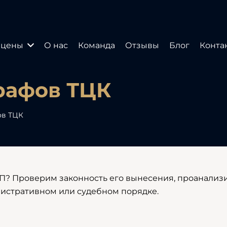
 цены
О нас
Команда
Отзывы
Блог
Конта
рафов ТЦК
ов ТЦК
СП? Проверим законность его вынесения, проанализ
истративном или судебном порядке.