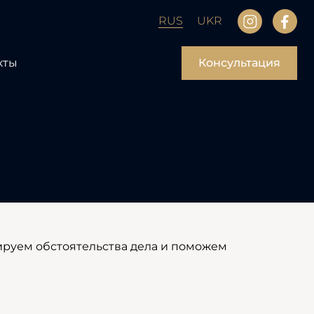
RUS
UKR
кты
Консультация
ируем обстоятельства дела и поможем