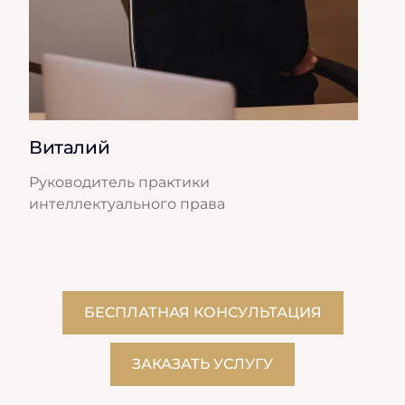
Виталий
Серг
Руководитель практики
Старш
интеллектуального права
БЕСПЛАТНАЯ КОНСУЛЬТАЦИЯ
ЗАКАЗАТЬ УСЛУГУ