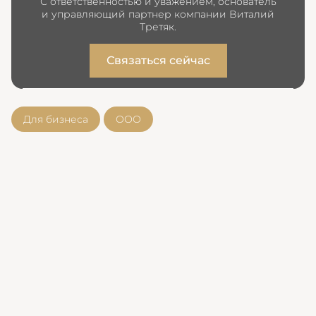
С ответственностью и уважением, основатель
и управляющий партнер компании Виталий
Третяк.
Связаться сейчас
Для бизнеса
ООО