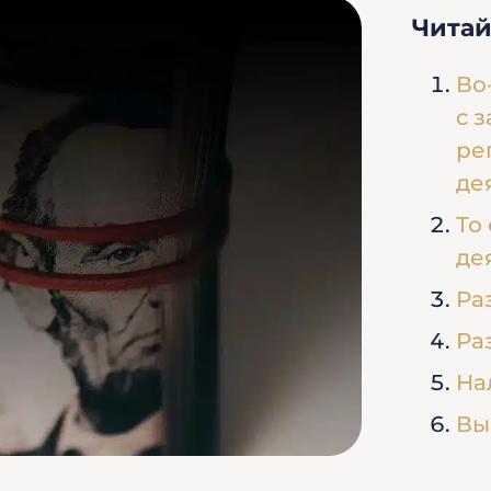
Читай
Во
с 
ре
де
То
де
Ра
Ра
На
Вы