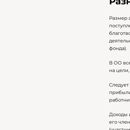
Раз
Размер 
поступл
благотв
деятель
фонда).
В ОО вс
на цели
Следует
прибыли
работни
Доходы 
его чле
(участн