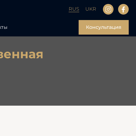
RUS
UKR
кты
Консультация
венная