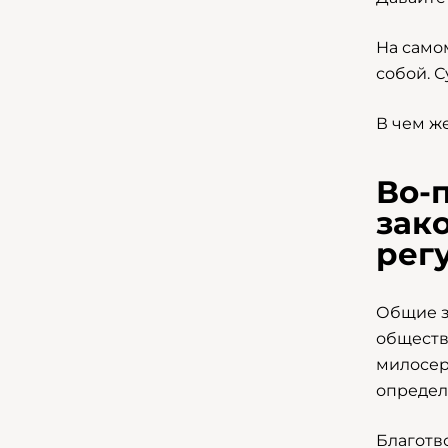
На само
собой. С
В чем ж
Во-
зак
рег
Общие з
обществ
милосер
определ
Благотв