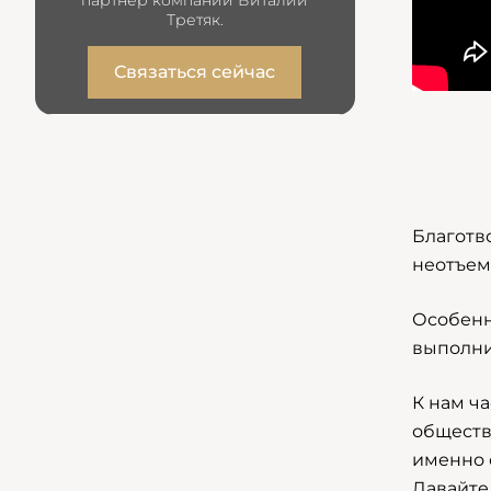
Третяк.
Связаться сейчас
Благотв
неотъем
Особенн
выполни
К нам ч
обществ
именно 
Давайте