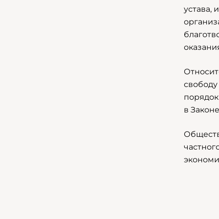
устава,
организ
благотв
оказани
Относит
свободу
порядок
в Закон
Обществ
частног
экономи