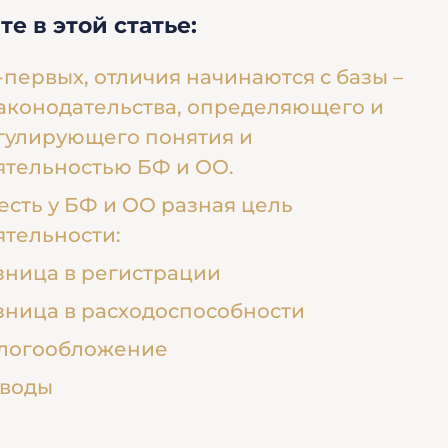
те в этой статье:
-первых, отличия начинаются с базы –
законодательства, определяющего и
гулирующего понятия и
ятельностью БФ и ОО.
 есть у БФ и ОО разная цель
ятельности:
зница в регистрации
зница в расходоспособности
логообложение
воды