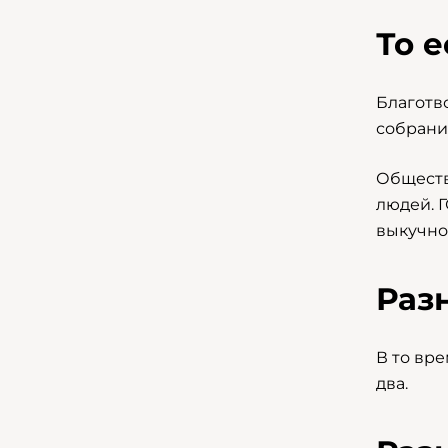
То 
Благотв
собрани
Обществ
людей. 
выкучно
Раз
В то вр
два.