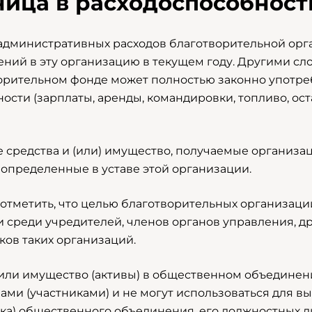
ница в расходоспособност
административных расходов благотворительной орг
ений в эту организацию в текущем году. Другими сл
орительном фонде может полностью законно употре
ности (зарплаты, аренды, командировки, топливо, о
е средства и (или) имущество, получаемые организ
, определенные в уставе этой организации.
 отметить, что целью благотворительных организац
 среди учредителей, членов органов управления, дру
ков таких организаций.
или имущество (активы) в общественном объединен
нами (участниками) и не могут использоваться для в
ика) общественного объединения, его должностных ли