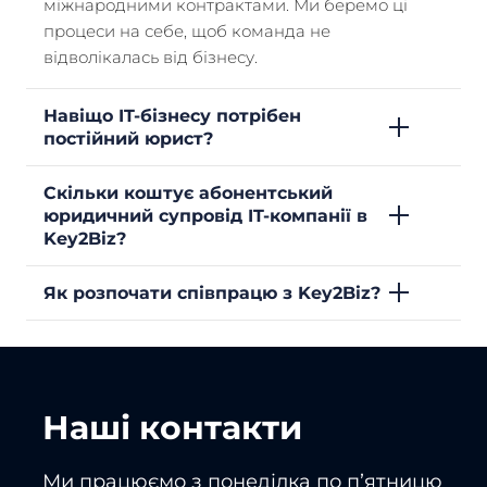
міжнародними контрактами. Ми беремо ці
процеси на себе, щоб команда не
відволікалась від бізнесу.
Навіщо IT-бізнесу потрібен
постійний юрист?
Скільки коштує абонентський
юридичний супровід IT-компанії в
Key2Biz?
Як розпочати співпрацю з Key2Biz?
Наші контакти
Ми працюємо з понеділка по пʼятницю