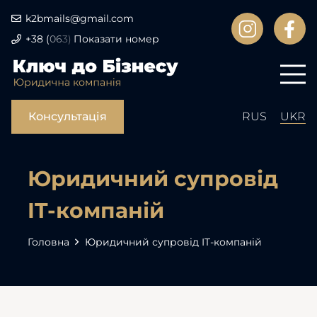
k2bmails@gmail.com
+38
(
06
3)
Показати номер
Консультація
RUS
UKR
Юридичний супровід
IT-компаній
Головна
Юридичний супровід IT-компаній