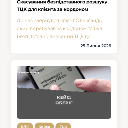
Скасування безпідставного розшуку
ТЦК для клієнта за кордоном
До нас звернувся клієнт Олександр,
який перебував за кордоном та був
безпідставно внесений ТЦК до…
25 Липня 2026
ВЛК
Кейси
ТЦК