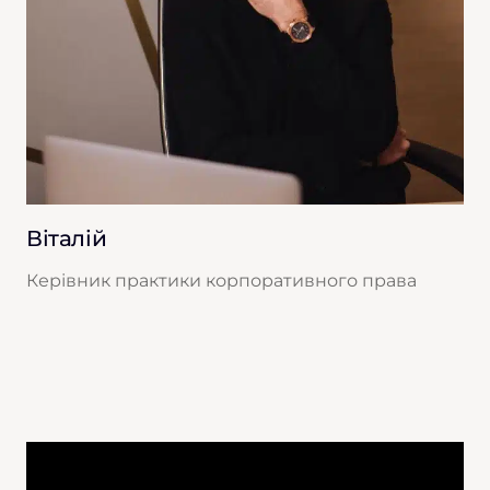
Віталій
Се
Керівник практики корпоративного права
Ст